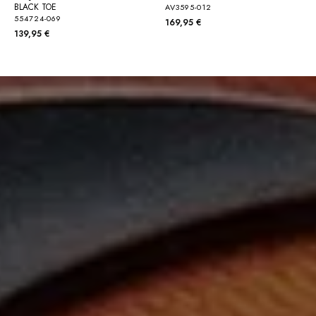
BLACK TOE
AV3595-012
554724-069
169,95 €
139,95 €