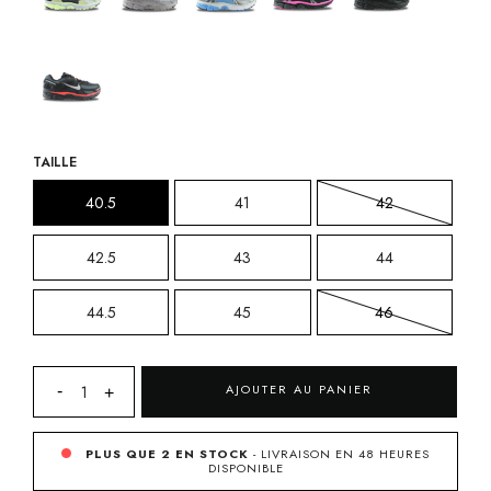
TAILLE
40.5
41
42
42.5
43
44
44.5
45
46
AJOUTER AU PANIER
PLUS QUE 2 EN STOCK
- LIVRAISON EN 48 HEURES
DISPONIBLE