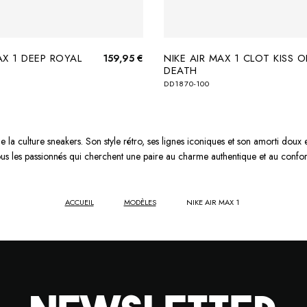
AX 1 DEEP ROYAL
NIKE AIR MAX 1 CLOT KISS O
159,95 €
DEATH
DD1870-100
de la culture sneakers. Son style rétro, ses lignes iconiques et son amorti doux 
tous les passionnés qui cherchent une paire au charme authentique et au confor
ACCUEIL
MODÈLES
NIKE AIR MAX 1