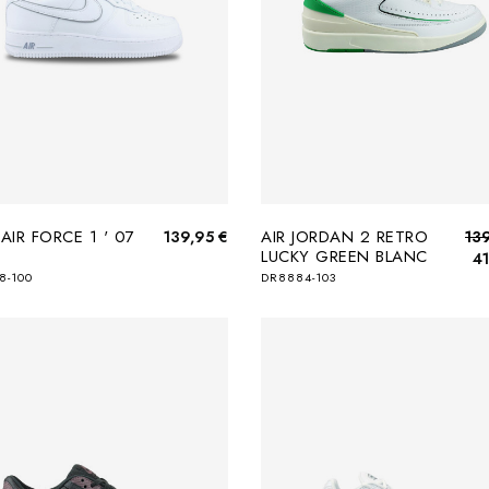
 AIR FORCE 1 ' 07
AIR JORDAN 2 RETRO
139,95 €
13
LUCKY GREEN BLANC
41
8-100
DR8884-103