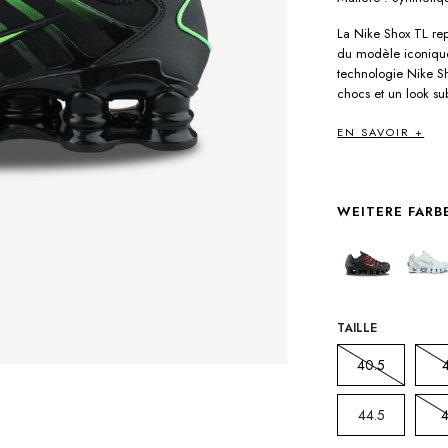
La Nike Shox TL rep
du modèle iconique
technologie Nike Sh
chocs et un look su
EN SAVOIR +
WEITERE FARB
TAILLE
40.5
44.5