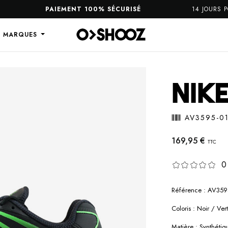
PAIEMENT 100% SÉCURISÉ
14 JOURS POUR R
S MARQUES
NIKE
AV3595-0
169,95 €
TTC
0
Référence : AV359
Coloris : Noir / Vert
Matière : Synthétiq