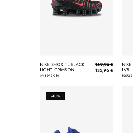
NIKE SHOX TL BLACK
NIKE
169,95 €
LIGHT CRIMSON
LV8
135,96 €
AV3595-016
IQ522
-40%