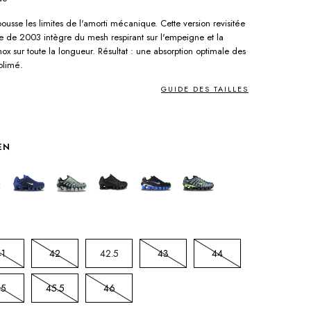
ousse les limites de l'amorti mécanique. Cette version revisitée
 de 2003 intègre du mesh respirant sur l'empeigne et la
ox sur toute la longueur. Résultat : une absorption optimale des
blimé.
GUIDE DES TAILLES
EN
41
42
42.5
43
44
45
45.5
46