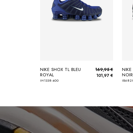
NIKE SHOX TL BLEU
NIKE
169,95 €
ROYAL
NOIR
101,97 €
IH1338-400
IB682