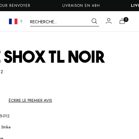
ENVOYER
LIVRAISON EN 48H
LIVRAISO
 SHOX TL NOIR
12
ÉCRIRE LE PREMIER AVIS
5-012
 Strike
ue