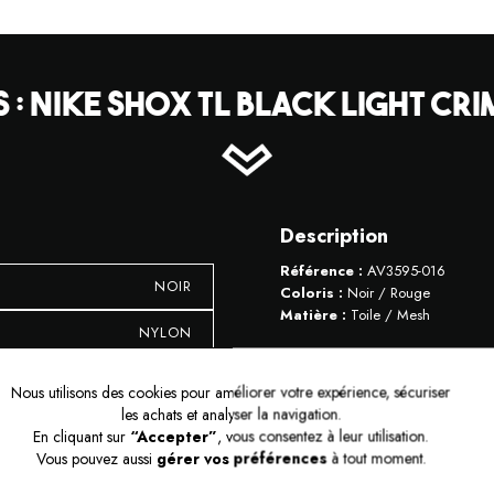
 : NIKE SHOX TL BLACK LIGHT C
Description
Référence :
AV3595-016
NOIR
Coloris :
Noir / Rouge
Matière :
Toile / Mesh
NYLON
La Nike Shox TL repousse les limi
Inspirée du modèle iconique de 
HOMME
Nous utilisons des cookies pour améliorer votre expérience, sécuriser
respirant associée à une structure
les achats et analyser la navigation.
toute la longueur assure une absor
LACET
En cliquant sur
“Accepter”
, vous consentez à leur utilisation.
quotidien que lors d’une utilisation
Vous pouvez aussi
gérer vos préférences
à tout moment.
BASSES
Avantages