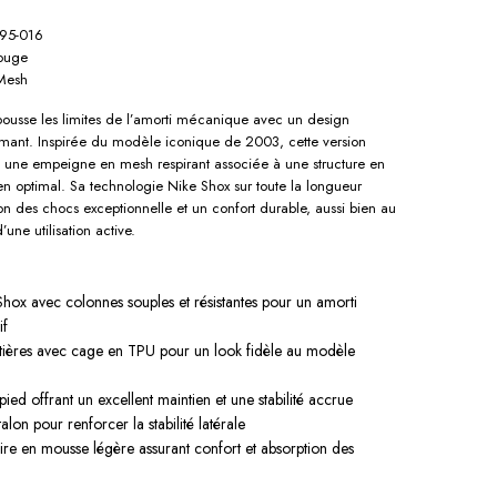
95-016
ouge
 Mesh
pousse les limites de l’amorti mécanique avec un design
rmant. Inspirée du modèle iconique de 2003, cette version
 une empeigne en mesh respirant associée à une structure en
n optimal. Sa technologie Nike Shox sur toute la longueur
on des chocs exceptionnelle et un confort durable, aussi bien au
’une utilisation active.
hox avec colonnes souples et résistantes pour un amorti
if
tières avec cage en TPU pour un look fidèle au modèle
ied offrant un excellent maintien et une stabilité accrue
lon pour renforcer la stabilité latérale
ire en mousse légère assurant confort et absorption des