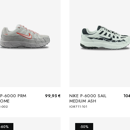
 P-6000 PRM
NIKE P-6000 SAIL
99,95 €
10
TOME
MEDIUM ASH
8-002
IO8711-101
-60%
-50%