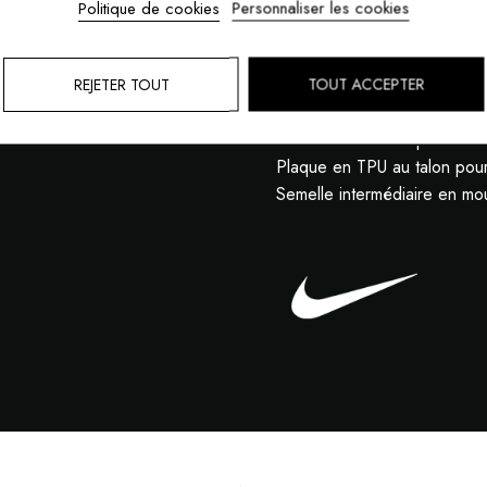
Politique de cookies
Personnaliser les cookies
MOYEN
Technologie Nike Shox avec 
dynamique et réactif
Empeigne multi-matières ave
REJETER TOUT
TOUT ACCEPTER
de 2003
Renforts au médio-pied offran
Plaque en TPU au talon pour r
Semelle intermédiaire en mo