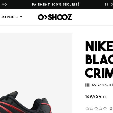
O
PAIEMENT 100% SÉCURISÉ
14 JOUR
S MARQUES
NIKE
BLAC
CRI
AV3595-0
169,95 €
TTC
0