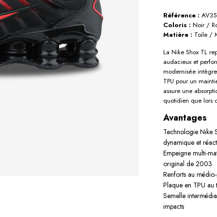
Référence :
AV35
Coloris :
Noir / R
Matière :
Toile /
La Nike Shox TL re
audacieux et perfo
modernisée intègre
TPU pour un maintie
assure une absorpti
quotidien que lors d
Avantages
Technologie Nike S
dynamique et réact
Empeigne multi-ma
original de 2003
Renforts au médio-p
Plaque en TPU au ta
Semelle intermédia
impacts