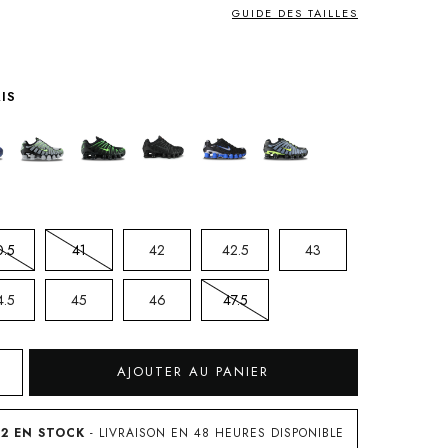
GUIDE DES TAILLES
IS
0.5
41
42
42.5
43
4.5
45
46
47.5
AJOUTER AU PANIER
 2 EN STOCK
- LIVRAISON EN 48 HEURES DISPONIBLE