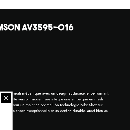
RIMSON AV3595-016
tes de l’amorti mécanique avec un design audacieux et performant.
2003, cette version modernisée intègre une empeigne en mesh
 en TPU pour un maintien optimal. Sa technologie Nike Shox sur
ption des chocs exceptionnelle et un confort durable, aussi bien au
 active.