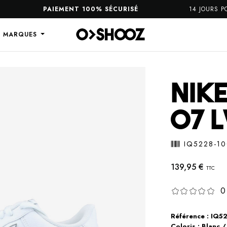
PAIEMENT 100% SÉCURISÉ
14 JOURS POUR
S MARQUES
NIKE
07 L
IQ5228-1
139,95 €
TTC
0
Référence : IQ5
Coloris : Blanc /