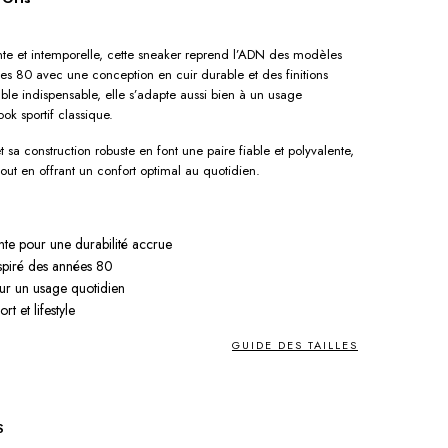
ante et intemporelle, cette sneaker reprend l’ADN des modèles
s 80 avec une conception en cuir durable et des finitions
able indispensable, elle s’adapte aussi bien à un usage
ok sportif classique.
sa construction robuste en font une paire fiable et polyvalente,
out en offrant un confort optimal au quotidien.
ante pour une durabilité accrue
spiré des années 80
ur un usage quotidien
rt et lifestyle
GUIDE DES TAILLES
S