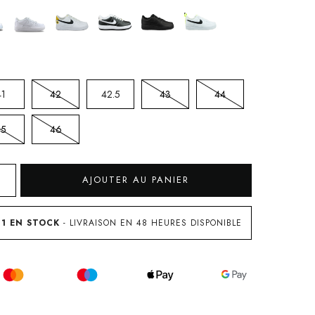
41
42
42.5
43
44
45
46
AJOUTER AU PANIER
 1 EN STOCK
- LIVRAISON EN 48 HEURES DISPONIBLE