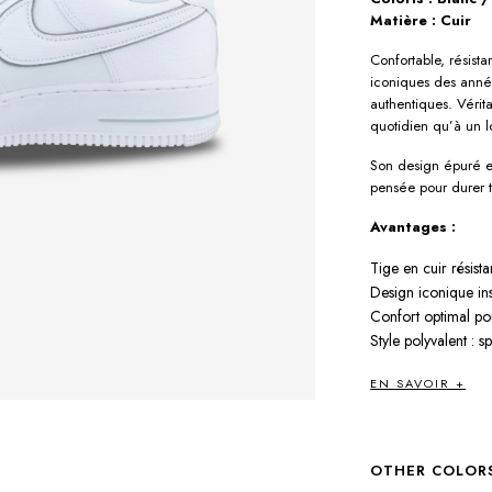
Matière : Cuir
Confortable, résist
iconiques des année
authentiques. Vérit
quotidien qu’à un lo
Son design épuré et 
pensée pour durer t
Avantages :
Tige en cuir résist
Design iconique in
Confort optimal po
Style polyvalent : spo
EN SAVOIR +
OTHER COLOR