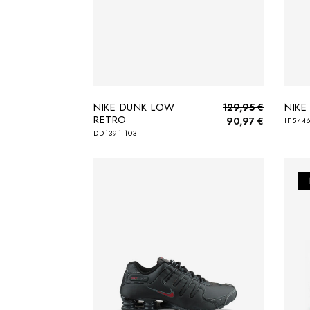
NIKE DUNK LOW
NIKE
129,95 €
RETRO
90,97 €
IF544
DD1391-103