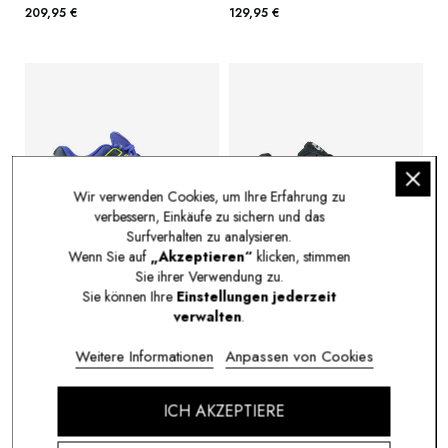
209,95 €
129,95 €
Wir verwenden Cookies, um Ihre Erfahrung zu
verbessern, Einkäufe zu sichern und das
Surfverhalten zu analysieren.
Wenn Sie auf
„Akzeptieren“
klicken, stimmen
Sie ihrer Verwendung zu.
Sie können Ihre
Einstellungen jederzeit
NIKE SHOX NZ
NIKE AIR MAX 90 NOIR
verwalten
.
IQ8264-400
DM0029-024
139,95 €
159,95 €
Weitere Informationen
Anpassen von Cookies
ICH AKZEPTIERE