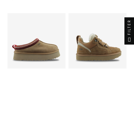
FILTER
UGG TAZZ II 1174471
BOTTES UGG LOWMEL
CHATAIGNE
CHATAIGNE 1144032CHE
144,95 €
169,95 €