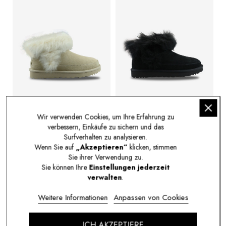
Wir verwenden Cookies, um Ihre Erfahrung zu
BOTTES UGG CLASSIC ULTRA
BOTTES UGG CLASSIC ULTRA
verbessern, Einkäufe zu sichern und das
MINI CHALET SANDCASTEL
MINI CHALET BLACK
Surfverhalten zu analysieren.
1173832SNDCS
1173832BLK
Wenn Sie auf
„Akzeptieren“
klicken, stimmen
169,95 €
169,95 €
Sie ihrer Verwendung zu.
Sie können Ihre
Einstellungen jederzeit
verwalten
.
Weitere Informationen
Anpassen von Cookies
ICH AKZEPTIERE