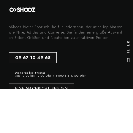
oShooz bietet Sportschuhe für jedermann, darunter Top-Marken
wie Nike, Adidas und Converse. Sie finden eine große Auswahl
an Stilen, Größen und Neuheiten zu attraktiven Preisen.
FILTER
09 67 10 49 68
Dienstag bis Freitag
von 10:00 bis 12:00 Uhr / 14:00 bis 17:00 Uhr
EINE NACHRICHT SENDEN
Informations
Legal
Startseite
Widerrufsbelehrung
Neuheiten
Allgemeine Verkaufsbedingungen