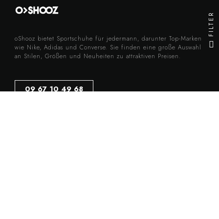
FILTER
oShooz bietet Sportschuhe für jedermann, darunter Top-Marken
wie Nike, Adidas und Converse. Sie finden eine große Auswahl
an Stilen, Größen und Neuheiten zu attraktiven Preisen.
09 67 10 49 68
Dienstag bis Freitag
von 10:00 bis 12:00 Uhr / 14:00 bis 17:00 Uhr
EINE NACHRICHT SENDEN
Informations
Legal
Startseite
Widerrufsbelehrung
Neuheiten
Allgemeine Verkaufsbedingungen