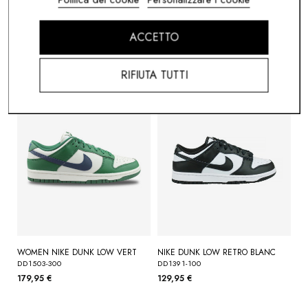
NIKE DUNK MID PANDA
WOMEN NIKE DUNK LOW LX
BLUE SUEDE
FQ8784-100
DV7411-400
139,95 €
ACCETTO
179,95 €
RIFIUTA TUTTI
WOMEN NIKE DUNK LOW VERT
NIKE DUNK LOW RETRO BLANC
DD1503-300
DD1391-100
179,95 €
129,95 €