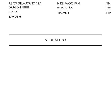
ASICS GEL-KAYANO 12.1
NIKE P-6000 PRM
NIK
DRAGON FRUIT
IH8042-100
IH8
BLACK
119,95 €
119
179,95 €
VEDI ALTRO
SNEAKERS DA DONNA
NUOVO
NUOVO