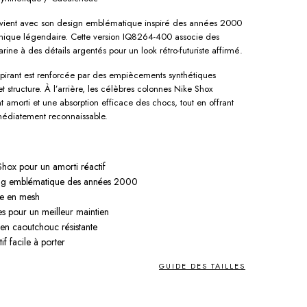
vient avec son design emblématique inspiré des années 2000
nique légendaire. Cette version IQ8264-400 associe des
ine à des détails argentés pour un look rétro-futuriste affirmé.
spirant est renforcée par des empiècements synthétiques
t structure. À l’arrière, les célèbres colonnes Nike Shox
t amorti et une absorption efficace des chocs, tout en offrant
médiatement reconnaissable.
hox pour un amorti réactif
ing emblématique des années 2000
te en mesh
es pour un meilleur maintien
 en caoutchouc résistante
if facile à porter
GUIDE DES TAILLES