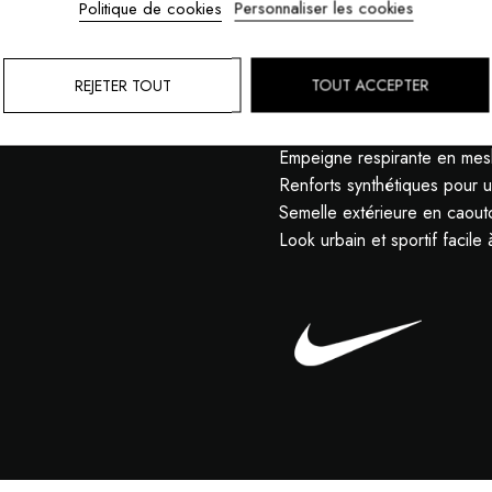
Politique de cookies
Personnaliser les cookies
MOYEN
efficace des chocs, tout en offra
Avantages :
REJETER TOUT
TOUT ACCEPTER
Technologie Nike Shox pour 
Design rétro running emblé
Empeigne respirante en mes
Renforts synthétiques pour u
Semelle extérieure en caout
Look urbain et sportif facile 