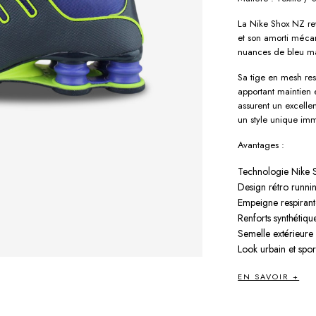
La Nike Shox NZ re
et son amorti méca
nuances de bleu mar
Sa tige en mesh re
apportant maintien e
assurent un excellen
un style unique im
Avantages :
Technologie Nike S
Design rétro runn
Empeigne respiran
Renforts synthétiqu
Semelle extérieure
Look urbain et sport
EN SAVOIR +