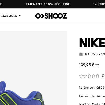
PAIEMENT 100% SÉCURISÉ
14 JOURS P
S MARQUES
NIK
IQ8264-4
139,95 €
TTC
0
Référence : IQ826
Coloris : Bleu Mari
Matière : Textile /