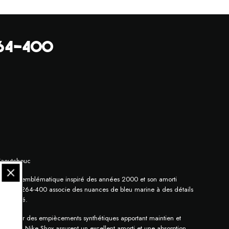
264-400
 Caoutchouc
 design emblématique inspiré des années 2000 et son amorti
ion IQ8264-400 associe des nuances de bleu marine à des détails
te affirmé.
forcée par des empiècements synthétiques apportant maintien et
s colonnes Nike Shox assurent un excellent amorti et une absorption