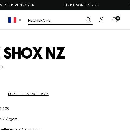
OUR RENVOYER
LIVRAISON EN 48H
LIV
E SHOX NZ
00
ÉCRIRE LE PREMIER AVIS
4-400
ne / Argent
 Synthétique / Caoutchouc