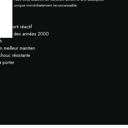
nt un style unique immédiatement reconnaissable.
un amorti réactif
matique des années 2000
h
n meilleur maintien
chouc résistante
à porter