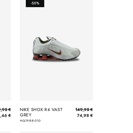
-50%
NIKE SHOX R4 VAST
9,95 €
149,95 €
GREY
,46 €
74,98 €
HQ1988-010