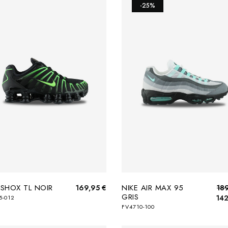
-25%
 SHOX TL NOIR
NIKE AIR MAX 95
169,95 €
18
GRIS
142
5-012
FV4710-100