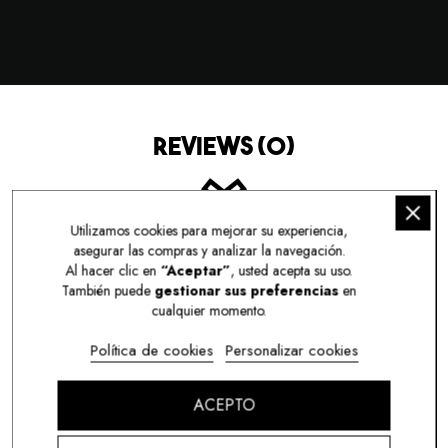
REVIEWS (0)
Utilizamos cookies para mejorar su experiencia,
asegurar las compras y analizar la navegación.
Al hacer clic en
“Aceptar”
, usted acepta su uso.
¡SÉ EL PRIMERO EN ESCRIBIR UN COMENTARIO!
También puede
gestionar sus preferencias
en
cualquier momento.
Política de cookies
Personalizar cookies
TAMBIÉN TE PUEDE GUSTAR
ACEPTO