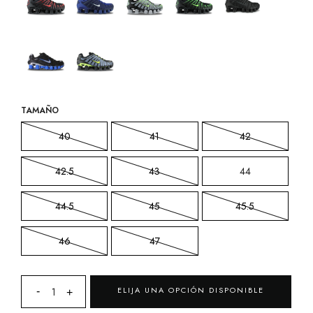
TAMAÑO
40
41
42
42.5
43
44
44.5
45
45.5
46
47
ELIJA UNA OPCIÓN DISPONIBLE