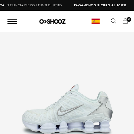
CIA PRESSO I PUNTI DI RITIRO
PAGAMENTO SICURO AL 100%
14 GIORN