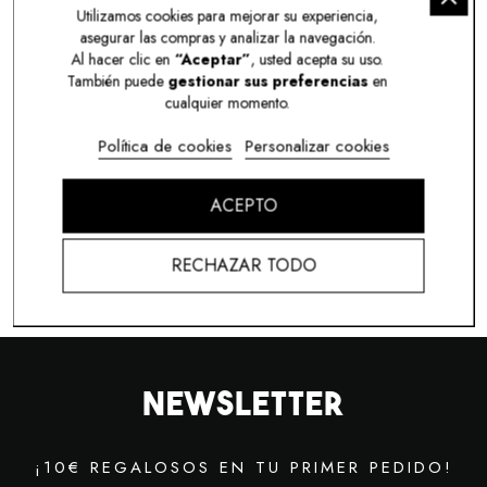
Utilizamos cookies para mejorar su experiencia,
asegurar las compras y analizar la navegación.
Al hacer clic en
“Aceptar”
, usted acepta su uso.
NO HAY PRODUCTOS DISPONIBLES
También puede
gestionar sus preferencias
en
cualquier momento.
Política de cookies
Personalizar cookies
ACEPTO
RECHAZAR TODO
INICIO
OFERTAS
Newsletter
¡10€ REGALOSOS EN TU PRIMER PEDIDO!