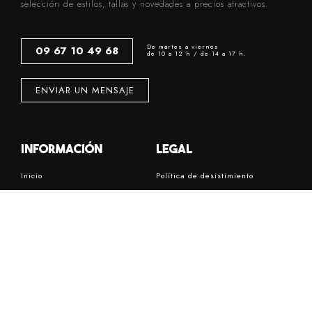
selección de estilos, tallas y novedades a precios atractivos.
De martes a viernes
09 67 10 49 68
de 10 a 12 h / de 14 a 17 h.
ENVIAR UN MENSAJE
Información
Legal
Inicio
Política de desistimiento
Novedades
Condiciones generales de venta
Promociones
Cambios/Devoluciones
Hombre
Avisos legales
Mujer
Protección de datos personales
Niño