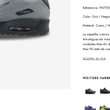
Referencia: FN778
Color: Gris / Negr
Material: Cuero / M
La zapatilla icónic
Amortiguación más s
unidades Max Air d
Max 90 está de vuelt
SCOPRI DI PIÙ
WEITERE FARB