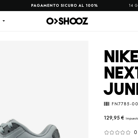
PAGAMENTO SICURO AL 100%
14 GIORNI PER 
S
NIKE
NEX
JUN
FN7785-0
129,95 €
Impuesto
0