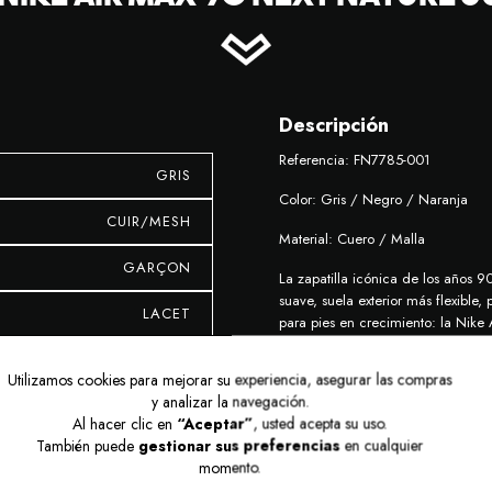
Descripción
Referencia: FN7785-001
GRIS
Color: Gris / Negro / Naranja
CUIR/MESH
Material: Cuero / Malla
GARÇON
La zapatilla icónica de los años 
suave, suela exterior más flexibl
LACET
para pies en crecimiento: la Nike A
BASSES
Utilizamos cookies para mejorar su experiencia, asegurar las compras
y analizar la navegación.
MOYEN
Al hacer clic en
“Aceptar”
, usted acepta su uso.
También puede
gestionar sus preferencias
en cualquier
momento.