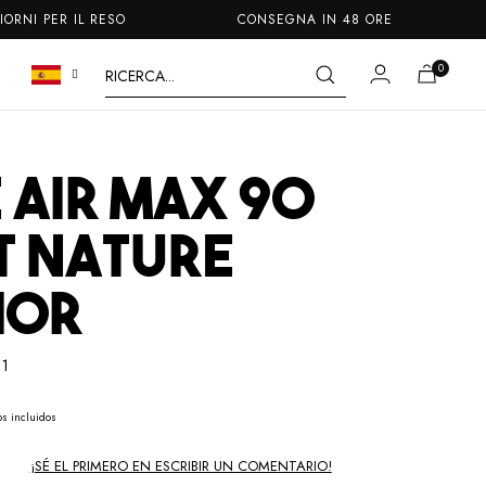
IL RESO
CONSEGNA IN 48 ORE
CONSE
 AIR MAX 90
T NATURE
IOR
01
s incluidos
¡SÉ EL PRIMERO EN ESCRIBIR UN COMENTARIO!