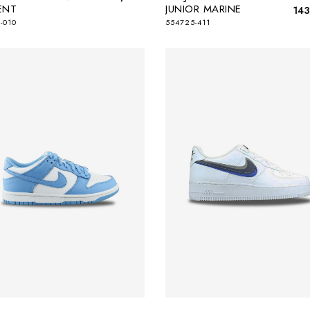
ENT
JUNIOR MARINE
143
-010
554725-411