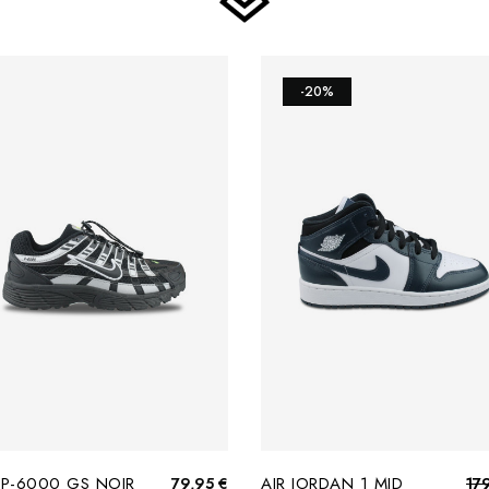
-20%
 P-6000 GS NOIR
AIR JORDAN 1 MID
79,95 €
17